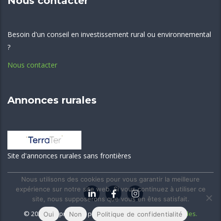
Nous contacter
Besoin d'un conseil en investissement rural ou environnemental
?
Nous contacter
Annonces rurales
Site d'annonces rurales sans frontières
Nous utilisons des cookies pour vous garantir la meilleure
expérience sur notre site web. Si vous continuez à utiliser ce
site, nous supposerons que vous en êtes satisfait.
© 2026
Site propulsé par Dig'IT Partner
-
Mentions légales.
Oui
Non
Politique de confidentialité